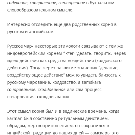
содеянное
,
совершенное
,
сотворенное
в буквальном
словообразовательном смысле.
Интересно отследить еще два родственных корня в
русском и английском.
Русское чар- некоторые этимологи связывают с тем же
индоевропейским корнем *kʷer- ‘делать, творить’, через
идею действия как средства воздействия (колдовского
действия). Тогда через развитие значения “делание,
воздействующее действие” можно увидеть близость к
русскому чарование, колдовство, а samskara
сочарованное
,
сколдованное
или сам процесс
сочарования, сколдовывания.
Этот смысл корня был и в ведические времена, когда
karman был собственно ритуальным действием,
обрядом, жертвоприношением, он сохранился в
индийской традиции до наших дней — самскары это