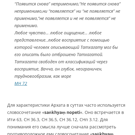
“Появится снова” неприменимо,“Не появится снова”
неприменимо,ни “появляется” ни “не появляется” не
применимо,“не появляется и не не появляется” не
применимо.
Любое чувство… любое ощущение… любое
представление..любое восприятие с помощью
которой человек описывающий Татхагату мог бы
его описать было отброшено Татхагатой.
Татхагата свободен от классификаций через
восприятие, Вачча, он глубок, неограничен,
трудновообразим, как море
МН 72
Для характеристики Архата в суттах часто используется
словосочетание «
saṅkhyaṃ nopeti
«. Оно встречается в
Ити 63, СН 36.3, СН 36.5, СН 36.12, СНп 3.12. Для
понимания его смысла лучше сначала рассмотреть
противоположное ему словосочетание «
saṅkhyaṃ