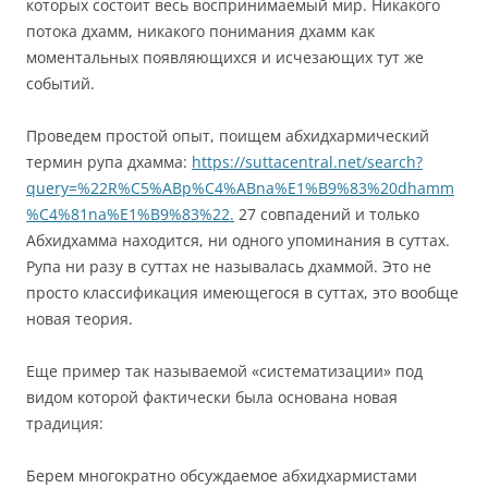
которых состоит весь воспринимаемый мир. Никакого
потока дхамм, никакого понимания дхамм как
моментальных появляющихся и исчезающих тут же
событий.
Проведем простой опыт, поищем абхидхармический
термин рупа дхамма:
https://suttacentral.net/search?
query=%22R%C5%ABp%C4%ABna%E1%B9%83%20dhamm
%C4%81na%E1%B9%83%22.
27 совпадений и только
Абхидхамма находится, ни одного упоминания в суттах.
Рупа ни разу в суттах не называлась дхаммой. Это не
просто классификация имеющегося в суттах, это вообще
новая теория.
Еще пример так называемой «систематизации» под
видом которой фактически была основана новая
традиция:
Берем многократно обсуждаемое абхидхармистами