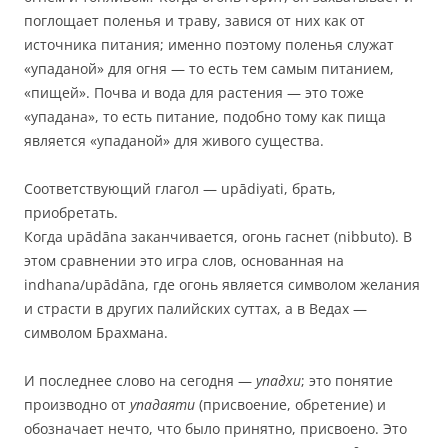
поглощает поленья и траву, завися от них как от
источника питания; именно поэтому поленья служат
«упаданой» для огня — то есть тем самым питанием,
«пищей». Почва и вода для растения — это тоже
«упадана», то есть питание, подобно тому как пища
является «упаданой» для живого существа.
Соответствующий глагол — upādiyati, брать,
приобретать.
Когда upādāna заканчивается, огонь гаснет (nibbuto). В
этом сравнении это игра слов, основанная на
indhana/upādāna, где огонь является символом желания
и страсти в других палийских суттах, а в Ведах —
символом Брахмана.
И последнее слово на сегодня —
упадхи
; это понятие
производно от
упадаяти
(присвоение, обретение) и
обозначает нечто, что было принятно, присвоено. Это