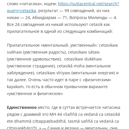
слово «читасика», ищем:
https://suttacentral.net/search?
query=cetasika,
результат — 99 совпадений, из них
никаи — 24, Абхидхарма — 71, Вопросы Милинды — 4.
Все 24 совпадения из никай используют cetasik как
прилагательное в одной из следующих комбинаций:
Прилагательное «ментальный, умственный»: cetasikaṃ
sukhaṃ (умственная радость), cetasikaṃ sātaṃ
(умственное удовольствие), cetasikaṃ dukkhaṃ
(умственное страдание), cetasikā moha (ментальное
заблуждение), cetasikaṃ vīriyaṃ (ментальная энергия) и
так далее. Очень часто идет в паре с «физическим»
kayakam, то есть в обычном привычном варианте
«умственное и физическое»
Единственное
место, где в суттах встречается читасика
рядом с дхаммой это МН 44 «Saññā ca vedanā ca cetasikā
ete dhammā cittappaṭibaddhā, tasmā saññā ca vedanā ca
cittasaṅkhāro”ti. » — Сання и ведана — ментальны, они