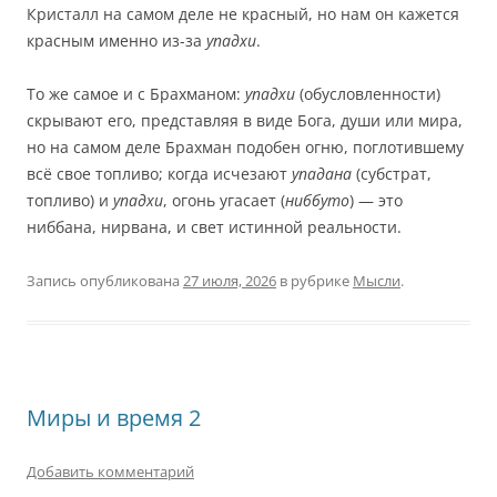
Кристалл на самом деле не красный, но нам он кажется
красным именно из-за
упадхи
.
То же самое и с Брахманом:
упадхи
(обусловленности)
скрывают его, представляя в виде Бога, души или мира,
но на самом деле Брахман подобен огню, поглотившему
всё свое топливо; когда исчезают
упадана
(субстрат,
топливо) и
упадхи
, огонь угасает (
ниббуто
) — это
ниббана, нирвана, и свет истинной реальности.
Запись опубликована
27 июля, 2026
в рубрике
Мысли
.
Миры и время 2
Добавить комментарий