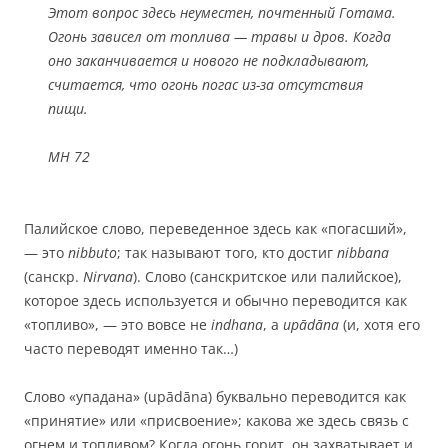
Этот вопрос здесь неуместен, почтенный Готама.
Огонь зависел от топлива — травы и дров. Когда
оно заканчивается и нового не подкладывают,
считается, что огонь погас из-за отсутствия
пищи.
МН 72
Палийское слово, переведенное здесь как «погасший»,
— это
nibbuto
; так называют того, кто достиг
nibbana
(санскр.
Nirvana
). Слово (санскритское или палийское),
которое здесь используется и обычно переводится как
«топливо», — это вовсе не
indhana
, а
upādāna
(и, хотя его
часто переводят именно так…)
Слово «упадана» (upādāna) буквально переводится как
«принятие» или «присвоение»; какова же здесь связь с
огнем и топливом? Когда огонь горит, он захватывает и