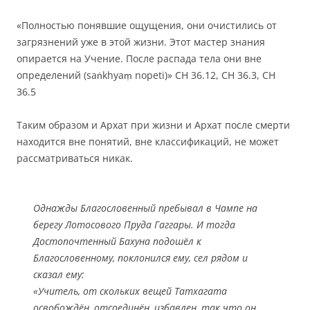
«Полностью понявшие ощущения, они очистились от
загрязнений уже в этой жизни. Этот мастер знания
опирается на Учение. После распада тела они вне
определений (saṅkhyaṃ nopeti)» СН 36.12, СН 36.3, СН
36.5
Таким образом и Архат при жизни и Архат после смерти
находится вне понятий, вне классификаций, не может
рассматриваться никак.
Однажды Благословенный пребывал в Чампе на
берегу Лотосового Пруда Гаггары. И тогда
Достопочтенный Бахуна подошёл к
Благословенному, поклонился ему, сел рядом и
сказал ему:
«Учитель, от скольких вещей Татхагата
освобождён, отсоединён, избавлен, так что он