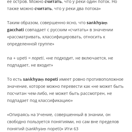
ее остров. Можно
считать
, что у реки один поток. Но
также можно
считать
, что у реки два потока»
Таким образом, совершенно ясно, что
saṅkhyaṃ
gacchati
совпадает с русским «считать» в значении
«рассматривать, классифицировать, относить к
определенной группе»
na + upeti =
nopeti
, «не подходит, не включается, не
подпадает, не входит»
То есть
saṅkhyaṃ nopeti
имеет ровно противоположное
значение, которое можно перевести как «не может быть
посчитан чем-либо, не может быть рассмотрен, не
подпадает под классификацию»
«Опираясь на Учение, совершенный в знании, он
свободно пользуется понятиями, но сам вне пределов
понятий (saṅkhyaṃ nopeti)» Ити 63