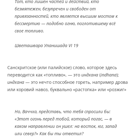
Тот, кто лишен частей и действий, кто
безмятежен, безупречен и свободен от
привязанностей, кто является высшим мостом к
бессмертию — подобно огню, поглотившему всё
свое топливо.
Шветашвара Упанишада VI 19
Санскритское (или палийское) слово, которое здесь
переводится как «топливо», — это
индхана
(
indhana
);
индхана
— это нечто способное гореть, например дрова
или коровий навоз, буквально «растопка» или «розжиг»
Но, Ваччха, представь, что тебя спросили бы:
«Этот огонь перед тобой, который погас, — в
каком направлении он ушел: на восток, юг, запад
или север?» Как бы ты ответил?