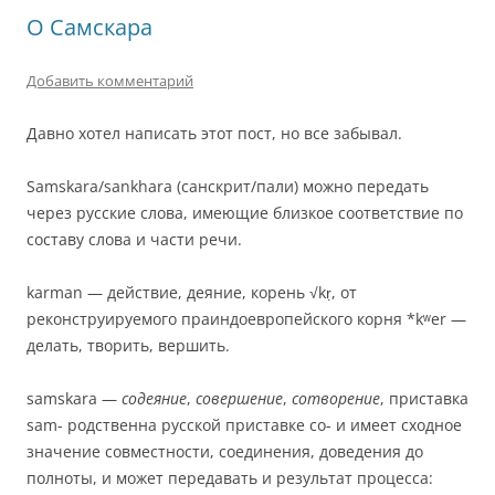
О Самскара
Добавить комментарий
Давно хотел написать этот пост, но все забывал.
Samskara/sankhara (санскрит/пали) можно передать
через русские слова, имеющие близкое соответствие по
составу слова и части речи.
karman — действие, деяние, корень √kṛ, от
реконструируемого праиндоевропейского корня *kʷer —
делать, творить, вершить.
samskara —
содеяние
,
совершение
,
сотворение
, приставка
sam- родственна русской приставке со- и имеет сходное
значение совместности, соединения, доведения до
полноты, и может передавать и результат процесса: