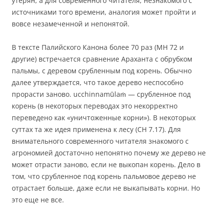
утерян, а для современного читателя, незнакомого с
источниками того времени, аналогия может пройти и
вовсе незамеченной и непонятой.
В тексте Палийского Канона более 70 раз (МН 72 и
другие) встречается сравнение Араханта с обрубком
пальмы, с деревом срубленным под корень. Обычно
далее утверждается, что такое дерево неспособно
прорасти заново. ucchinnamūlaṁ — срубленное под
корень (в некоторых переводах это некорректно
переведено как «уничтоженные корни»). В некоторых
суттах та же идея применена к лесу (СН 7.17). Для
внимательного современного читателя знакомого с
агрономией достаточно непонятно почему же дерево не
может отрасти заново, если не выкопан корень. Дело в
том, что срубленное под корень пальмовое дерево не
отрастает больше, даже если не выкапывать корни. Но
это еще не все.