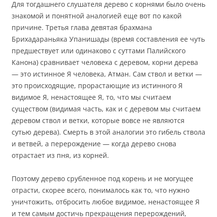
Для тогдашнего слушателя дерево с корнями было очень
знакомой и понятной аналогией еще вот по какой
причине. Третья глава девятая брахмана
Брихадараньяка Упанишады (время составления ее чуть
предшествует или одинаково с суттами Палийского
Канона) сравнивает человека с деревом, корни дерева
— это истинное Я человека, Атман. Сам ствол и ветки —
это происходящие, прорастающие из истинного Я
видимое Я, ненастоящее Я, то, что мы считаем
существом (видимая часть, как и с деревом мы считаем
деревом ствол и ветки, которые вовсе не являются
сутью дерева). Смерть в этой аналогии это гибель ствола
и ветвей, а перерождение — когда дерево снова
отрастает из пня, из корней.
Поэтому дерево срубленное под корень и не могущее
отрасти, скорее всего, понималось как то, что нужно
уничтожить, отбросить любое видимое, ненастоящее Я
и тем самым достичь прекращения перерождений,