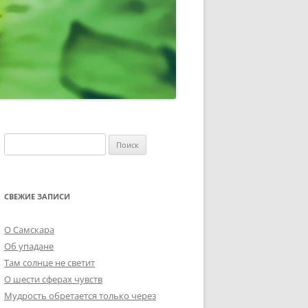
Найти:
СВЕЖИЕ ЗАПИСИ
О Самскара
Об упадане
Там солнце не светит
О шести сферах чувств
Мудрость обретается только через