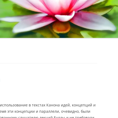
и
использование в текстах Канона идей, концепций и
ремя эти концепции и параллели, очевидно, были
ованному слушателю лекций Будды и не требовали