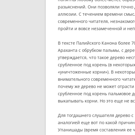
разьяснений. Они позволяли точно 
аллюзии. С течением времени смысл
современного читателя, незнакомог
пройти и вовсе незамеченной и неп
В тексте Палийского Канона более 7
Араханта с обрубком пальмы, с дер
утверждается, что такое дерево не
срубленное под корень (в некоторы
«уничтоженные корни»). В некоторых 
внимательного современного читате
почему же дерево не может отрасти 
срубленное под корень пальмовое д
выкапывать корни. Но это еще не вс
Для тогдашнего слушателя дерево с
аналогией еще вот по какой причин
Упанишады (время составления ее ч