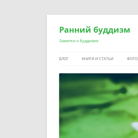
Перейти
к
содержимому
Ранний буддизм
Заметки о буддизме
БЛОГ
КНИГИ И СТАТЬИ
ФОТО