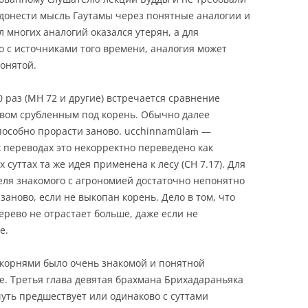
донести мысль Гаутамы через понятные аналогии и
 многих аналогий оказался утерян, а для
о с источниками того времени, аналогия может
онятой.
0 раз (МН 72 и другие) встречается сравнение
евом срубленным под корень. Обычно далее
способно прорасти заново. ucchinnamūlaṁ —
х переводах это некорректно переведено как
суттах та же идея применена к лесу (СН 7.17). Для
ля знакомого с агрономией достаточно непонятно
заново, если не выкопан корень. Дело в том, что
ерево не отрастает больше, даже если не
е.
 корнями было очень знакомой и понятной
е. Третья глава девятая брахмана Брихадараньяка
уть предшествует или одинаково с суттами