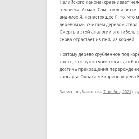
Палийского Канона) сравнивает чел
человека, Атман. Сам ствол и ветк
видимое Я, ненастоящее Я, то, что 
деревом мы считаем деревом ствол и
Смерть в этой аналогии это гибель 
снова отрастает из пня, из корней.
Поэтому дерево срубленное под коре
как то, что нужно уничтожить, отб
достичь прекращения перерождений
сансары. Однако же корень дерева
Запись опубликована
7 ноября, 2021
в р