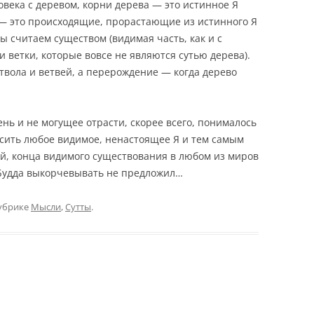
овека с деревом, корни дерева — это истинное Я
и — это происходящие, прорастающие из истинного Я
мы считаем существом (видимая часть, как и с
 ветки, которые вовсе не являются сутью дерева).
ствола и ветвей, а перерождение — когда дерево
нь и не могущее отрасти, скорее всего, понималось
росить любое видимое, ненастоящее Я и тем самым
, конца видимого существования в любом из миров
 Будда выкорчевывать не предложил…
убрике
Мысли
,
Сутты
.