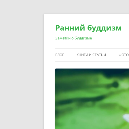
Перейти
к
содержимому
Ранний буддизм
Заметки о буддизме
БЛОГ
КНИГИ И СТАТЬИ
ФОТО