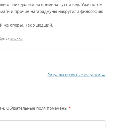
ли от них далеки во времена сутт и вед. Уже потом
имаги и прочие нагараджуны накрутили философию.
ой же оперы, Так Ушедший.
брике
Мысли
.
Ритуалы и святые лягушки
→
ан.
Обязательные поля помечены
*