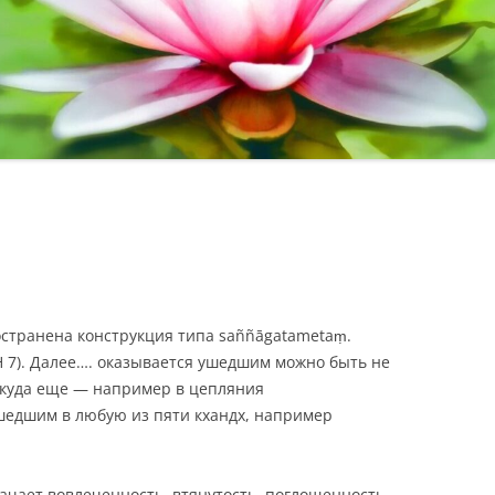
странена конструкция типа saññāgatametaṃ.
 7). Далее…. оказывается ушедшим можно быть не
о куда еще — например в цепляния
шедшим в любую из пяти кхандх, например
начает вовлеченность, втянутость, поглощенность