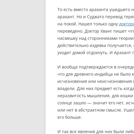
То есть вместо араханта ушедшего 
арахант. Но и Суджато перевод теря
на покой. Нашел только одну
доктор
переведено. Доктор Хванг пишет чт
насмешку над сторонниками теории 
действительно издевка получается, 
уходит домой отдохнуть. И Арахант 
И вообще подтверждается в очередн
что для древнего индийца не было 
исчезновения или неисчезновения 
владели. Для них предмет есть когда
неразвитость мышления, для кошки и
солнце зашло — значит его нет, ис
или нет в абстрактном смысле. Ушел
его больше.
И так все явления для них были л