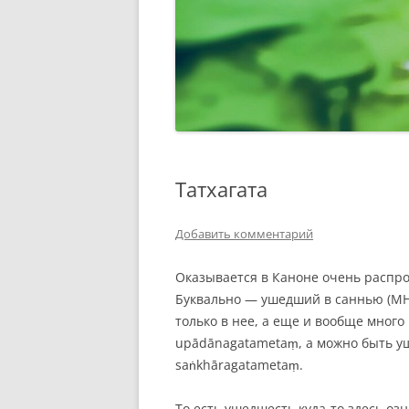
Татхагата
Добавить комментарий
Оказывается в Каноне очень распро
Буквально — ушедший в саннью (МН
только в нее, а еще и вообще мног
upādānagatametaṃ, а можно быть у
saṅkhāragatametaṃ.
То есть ушедшесть куда-то здесь оз