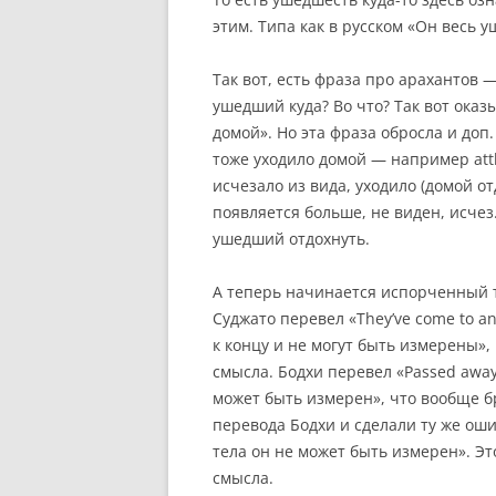
этим. Типа как в русском «Он весь 
Так вот, есть фраза про арахантов —
ушедший куда? Во что? Так вот ока
домой». Но эта фраза обросла и до
тоже уходило домой — например atth
исчезало из вида, уходило (домой от
появляется больше, не виден, исчез
ушедший отдохнуть.
А теперь начинается испорченный 
Суджато перевел «They’ve come to a
к концу и не могут быть измерены»,
смысла. Бодхи перевел «Passed away
может быть измерен», что вообще б
перевода Бодхи и сделали ту же оши
тела он не может быть измерен». Э
смысла.