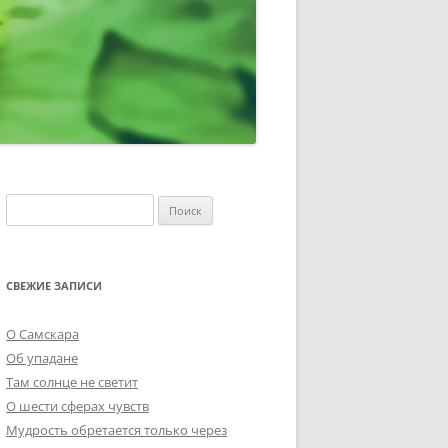
Найти:
СВЕЖИЕ ЗАПИСИ
О Самскара
Об упадане
Там солнце не светит
О шести сферах чувств
Мудрость обретается только через