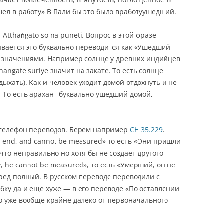
ушел в работу» В Пали бы это было вработуушедший.
 Atthaṅgato so na puneti. Вопрос в этой фразе
зывается это буквально переводится как «Ушедший
п. значениями. Например солнце у древних индийцев
angate suriye значит на закате. То есть солнце
дыхать). Как и человек уходит домой отдохнуть и не
. То есть арахант буквально ушедший домой,
телефон переводов. Берем например
СН 35.229
.
n end, and cannot be measured» то есть «Они пришли
 что неправильно но хотя бы не создает другого
, he cannot be measured», то есть «Умерший, он не
ред полный. В русском переводе переводили с
бку да и еще хуже — в его переводе «По оставлении
то уже вообще крайне далеко от первоначального