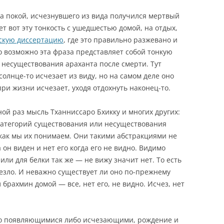
на покой, исчезнувшего из вида получился мертвый
ет вот эту тонкость с ушедшестью домой, на отдых,
скую диссертацию
, где это правильно разжевано и
о возможно эта фраза представляет собой тонкую
несуществования араханта после смерти. Тут
солнце-то исчезает из виду, но на самом деле оно
при жизни исчезает, уходя отдохнуть наконец-то.
ой раз мысль Тханниссаро Бхикку и многих других:
категорий существования или несуществования
как мы их понимаем. Они такими абстракциями не
 он виден и нет его когда его не видно. Видимо
ли для белки так же — не вижу значит нет. То есть
чезло. И неважно существует ли оно по-прежнему
 брахмин домой — все, нет его, не видно. Исчез, нет
ибо появляющимися либо исчезающими, рождение и