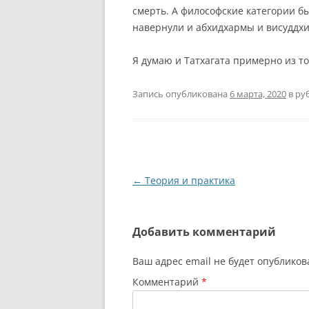
смерть. А философские категории бы
навернули и абхидхармы и висуддх
Я думаю и Татхагата примерно из т
Запись опубликована
6 марта, 2020
в ру
Навигация
←
Теория и практика
по
записям
Добавить комментарий
Ваш адрес email не будет опубликов
Комментарий
*