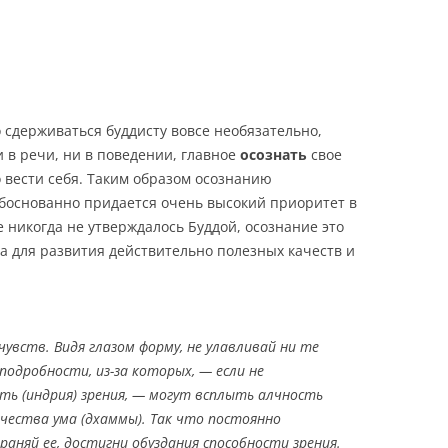
 сдерживаться буддисту вовсе необязательно,
 в речи, ни в поведении, главное
осознать
свое
 вести себя. Таким образом осознанию
обоснованно придается очень высокий приоритет в
 никогда не утверждалось Буддой, осознание это
а для развития действительно полезных качеств и
 чувств. Видя глазом форму, не улавливай ни те
подробности, из-за которых, — если не
ть (индрия) зрения, — могут всплыть алчность
ачества ума (дхаммы). Так что постоянно
раняй ее, достигни обуздания способности зрения.