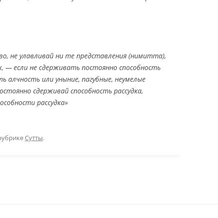
тво, не улавливай ни те представления (нимитта),
х, — если не сдерживать постоянно способность
ть алчность или уныние, пагубные, неумелые
постоянно сдерживай способность рассудка,
пособности рассудка»
рубрике
Сутты
.