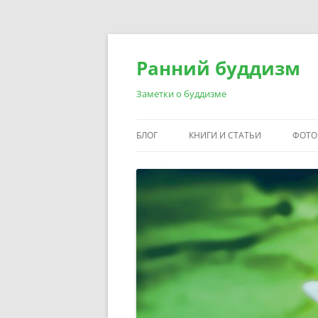
Перейти
к
содержимому
Ранний буддизм
Заметки о буддизме
БЛОГ
КНИГИ И СТАТЬИ
ФОТО