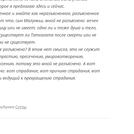
рое я предлагаю здесь и сейчас.
енное и знайте как неразъясненное, разъясненное
т что, сын Малункьи, мной не разъяснено: вечен
ицу или не имеет; одно ли и тоже душа и тело,
; существует ли Татхагата после смерти или не
ни не существует.
е разъяснено? В этом нет смысла, это не служит
трастию, пресечению, умировотворению,
оению, потому это мной не разъяснено. А вот
ено: вот страдание, вот причина страдания, вот
ь ведущий к прекращению страдания.
рубрике
Сутты
.