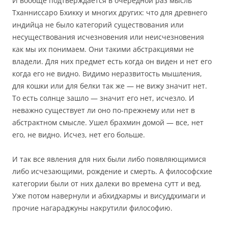
И вообще подтверждается в очередной раз мысль
Тханниссаро Бхикку и многих других: что для древнего
индийца не было категорий существования или
несуществования исчезновения или неисчезновения
как мы их понимаем. Они такими абстракциями не
владели. Для них предмет есть когда он виден и нет его
когда его не видно. Видимо неразвитость мышления,
для кошки или для белки так же — не вижу значит нет.
То есть солнце зашло — значит его нет, исчезло. И
неважно существует ли оно по-прежнему или нет в
абстрактном смысле. Ушел брахмин домой — все, нет
его, не видно. Исчез, нет его больше.
И так все явления для них были либо появляющимися
либо исчезающими, рождение и смерть. А философские
категории были от них далеки во времена сутт и вед.
Уже потом навернули и абхидхармы и висуддхимаги и
прочие нагараджуны накрутили философию.