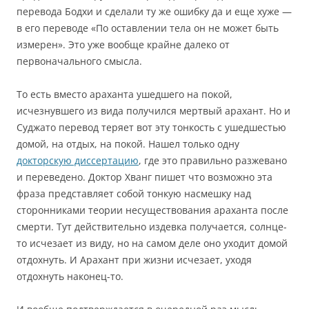
перевода Бодхи и сделали ту же ошибку да и еще хуже —
в его переводе «По оставлении тела он не может быть
измерен». Это уже вообще крайне далеко от
первоначального смысла.
То есть вместо араханта ушедшего на покой,
исчезнувшего из вида получился мертвый арахант. Но и
Суджато перевод теряет вот эту тонкость с ушедшестью
домой, на отдых, на покой. Нашел только одну
докторскую диссертацию
, где это правильно разжевано
и переведено. Доктор Хванг пишет что возможно эта
фраза представляет собой тонкую насмешку над
сторонниками теории несуществования араханта после
смерти. Тут действительно издевка получается, солнце-
то исчезает из виду, но на самом деле оно уходит домой
отдохнуть. И Арахант при жизни исчезает, уходя
отдохнуть наконец-то.