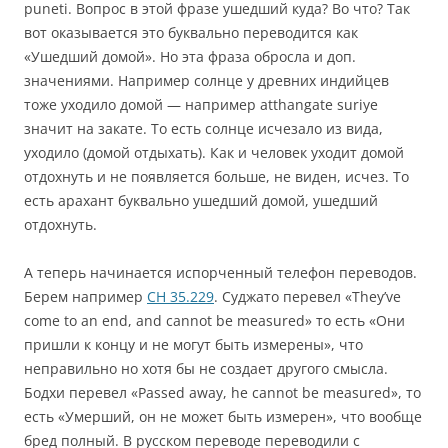
puneti. Вопрос в этой фразе ушедший куда? Во что? Так
вот оказывается это буквально переводится как
«Ушедший домой». Но эта фраза обросла и доп.
значениями. Например солнце у древних индийцев
тоже уходило домой — например atthangate suriye
значит на закате. То есть солнце исчезало из вида,
уходило (домой отдыхать). Как и человек уходит домой
отдохнуть и не появляется больше, не виден, исчез. То
есть арахант буквально ушедший домой, ушедший
отдохнуть.
А теперь начинается испорченный телефон переводов.
Берем например
СН 35.229
. Суджато перевел «They’ve
come to an end, and cannot be measured» то есть «Они
пришли к концу и не могут быть измерены», что
неправильно но хотя бы не создает другого смысла.
Бодхи перевел «Passed away, he cannot be measured», то
есть «Умерший, он не может быть измерен», что вообще
бред полный. В русском переводе переводили с