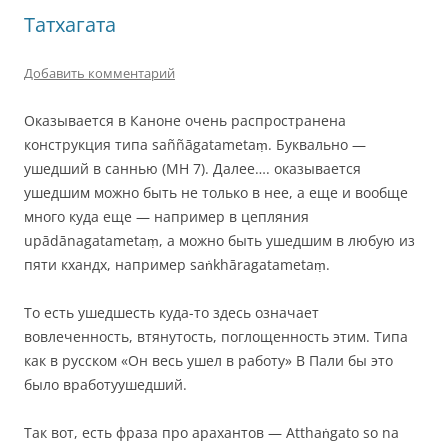
Татхагата
Добавить комментарий
Оказывается в Каноне очень распространена
конструкция типа saññāgatametaṃ. Буквально —
ушедший в саннью (МН 7). Далее…. оказывается
ушедшим можно быть не только в нее, а еще и вообще
много куда еще — например в цепляния
upādānagatametaṃ, а можно быть ушедшим в любую из
пяти кхандх, например saṅkhāragatametaṃ.
То есть ушедшесть куда-то здесь означает
вовлеченность, втянутость, поглощенность этим. Типа
как в русском «Он весь ушел в работу» В Пали бы это
было вработуушедший.
Так вот, есть фраза про арахантов — Atthaṅgato so na