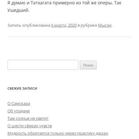
Я думаю и Татхагата примерно из той же оперы, Так
Ушедший.
Запись опубликована
6 марта, 2020
в рубрике
Мысли
.
Найти:
СВЕЖИЕ ЗАПИСИ
О Самскара
Об упадане
Там солнце не светит
О шести сферах чувств
Мудрость обретается только через практику джхан