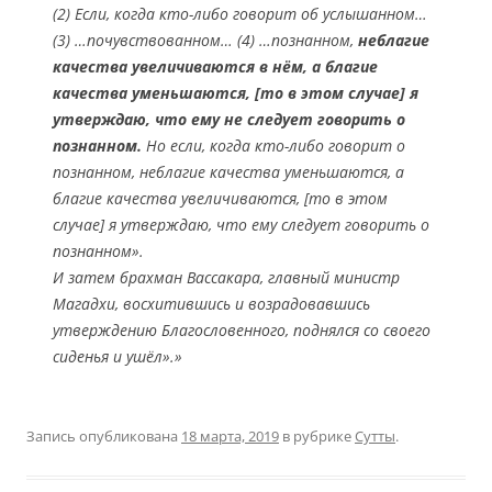
(2) Если, когда кто-либо говорит об услышанном…
(3) …почувствованном… (4) …познанном,
неблагие
качества увеличиваются в нём, а благие
качества уменьшаются, [то в этом случае] я
утверждаю, что ему не следует говорить о
познанном.
Но если, когда кто-либо говорит о
познанном, неблагие качества уменьшаются, а
благие качества увеличиваются, [то в этом
случае] я утверждаю, что ему следует говорить о
познанном».
И затем брахман Вассакара, главный министр
Магадхи, восхитившись и возрадовавшись
утверждению Благословенного, поднялся со своего
сиденья и ушёл».»
Запись опубликована
18 марта, 2019
в рубрике
Сутты
.