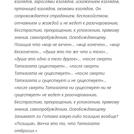
взглядов, зарослями взглядов, искажением взглядов,
путаницей взглядов, оковами взглядов. Он
сопровождается страданием, беспокойством,
отчаянием и жаждой и не ведет к разочарованию,
бесстрастию, прекращению, к успокоению, прямому
знания, самопробуждению, Освобождающему.
Позиция что «мир не вечен»… «мир конечен»… «мир
бесконечен»… «душа это то же что и тело»…
«душа это одно а тело другое»… «после смерти
Татхагата существует»… «после смерти
Татхагата не существует»… «после смерти
Татхагата и существует и не существует»…
«после смерти Татхагата ни существует ни не
существует» не ведет к разочарованию,
бесстрастию, прекращению, к успокоению, прямому
знания, самопробуждению, Освобождающему
Занимает ли Готама какую-либо позицию вообще?
«Позиция», Вачча это то, что Татхагата
отбросил.»