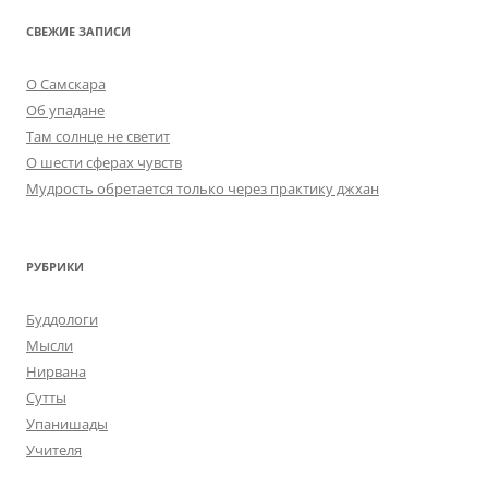
СВЕЖИЕ ЗАПИСИ
О Самскара
Об упадане
Там солнце не светит
О шести сферах чувств
Мудрость обретается только через практику джхан
РУБРИКИ
Буддологи
Мысли
Нирвана
Сутты
Упанишады
Учителя