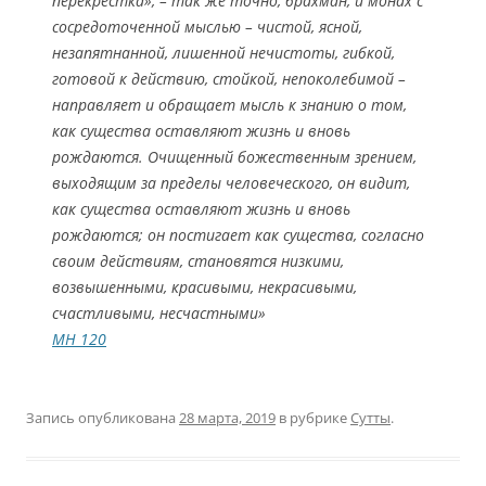
перекрестка», – так же точно, брахман, и монах с
сосредоточенной мыслью – чистой, ясной,
незапятнанной, лишенной нечистоты, гибкой,
готовой к действию, стойкой, непоколебимой –
направляет и обращает мысль к знанию о том,
как существа оставляют жизнь и вновь
рождаются. Очищенный божественным зрением,
выходящим за пределы человеческого, он видит,
как существа оставляют жизнь и вновь
рождаются; он постигает как существа, согласно
своим действиям, становятся низкими,
возвышенными, красивыми, некрасивыми,
счастливыми, несчастными»
МН 120
Запись опубликована
28 марта, 2019
в рубрике
Сутты
.