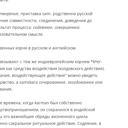
творение
, приставка sam- родственна русской
ение совместности, соединения, доведения до
ультат процесса:
содеянное
,
совершенное
,
азовательном смысле.
венных корня в русском и английском.
связывают с тем же индоевропейским корнем *kʷer-
вия как средства воздействия (колдовского действия).
лание, воздействующее действие” можно увидеть
довство, а samskara
сочарованное
,
сколдованное
или
вания.
е времена, когда karman был собственно
ертвоприношением, он сохранился в индийской
ы это важнейшие обряды жизненного цикла
енно сакральное ритуальное действие. Содеяние, в