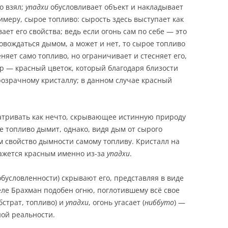
о взял;
упадхи
обусловливает объект и накладывает
имеру, сырое топливо: сырость здесь выступает как
ет его свойства; ведь если огонь сам по себе — это
овождаться дымом, а может и нет, то сырое топливо
няет само топливо, но ограничивает и стесняет его,
р — красный цветок, который благодаря близости
розрачному кристаллу; в данном случае красный
тривать как нечто, скрывающее истинную природу
е топливо дымит, однако, видя дым от сырого
 свойство дымности самому топливу. Кристалл на
кажется красным именно из-за
упадхи
.
обусловленности) скрывают его, представляя в виде
еле Брахман подобен огню, поглотившему всё свое
бстрат, топливо) и
упадхи
, огонь угасает (
ниббуто
) —
ной реальности.