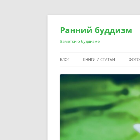
Перейти
к
содержимому
Ранний буддизм
Заметки о буддизме
БЛОГ
КНИГИ И СТАТЬИ
ФОТО