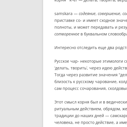
samskara —
содеяние
,
совершение
,
со
приставке со- и имеет сходное знач
полноты, и может передавать и рез
сотворенное
в буквальном словообр
Интересно отследить еще два родст
Русское чар- некоторые этимологи 
‘делать, творить’, через идею дейст
Тогда через развитие значения “де
близость к русскому чарование, кол
сам процесс сочарования, сколдовы
Этот смысл корня был и в ведически
ритуальным действием, обрядом, ж
традиции до наших дней — самскар
человека, не просто действие, а им