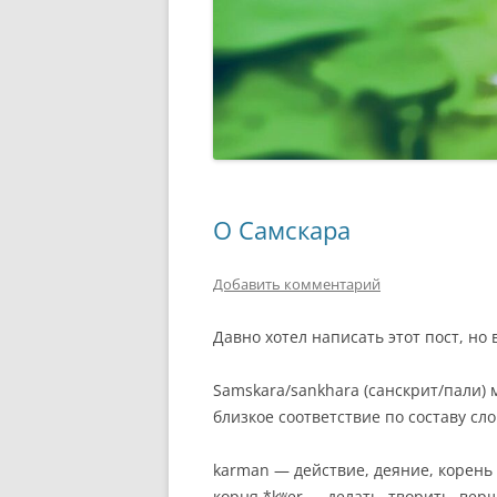
О Самскара
Добавить комментарий
Давно хотел написать этот пост, но 
Samskara/sankhara (санскрит/пали)
близкое соответствие по составу сло
karman — действие, деяние, корень
корня *kʷer — делать, творить, вер