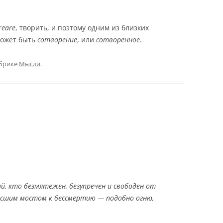
reare
, творить, и поэтому одним из близких
может быть
сотворение
, или
сотворенное
.
брике
Мысли
.
й, кто безмятежен, безупречен и свободен от
ысшим мостом к бессмертию — подобно огню,