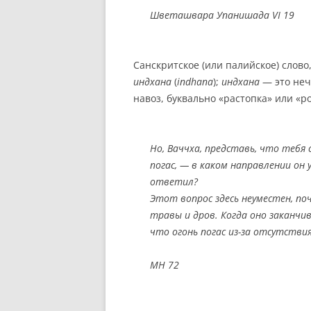
Шветашвара Упанишада VI 19
Санскритское (или палийское) слово
индхана
(
indhana
);
индхана
— это неч
навоз, буквально «растопка» или «р
Но, Ваччха, представь, что тебя
погас, — в каком направлении он у
ответил?
Этот вопрос здесь неуместен, п
травы и дров. Когда оно заканчи
что огонь погас из-за отсутстви
МН 72