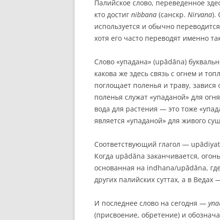
Палийское слово, переведенное зде
кто достиг
nibbana
(санскр.
Nirvana
).
используется и обычно переводится 
хотя его часто переводят именно та
Слово «упадана» (upādāna) букваль
какова же здесь связь с огнем и топ
поглощает поленья и траву, завися 
поленья служат «упаданой» для огн
вода для растения — это тоже «упад
является «упаданой» для живого сущ
Соответствующий глагол — upādiyati
Когда upādāna заканчивается, огонь 
основанная на indhana/upādāna, где
других палийских суттах, а в Ведах
И последнее слово на сегодня —
упа
(присвоение, обретение) и обознача