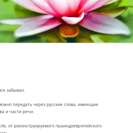
все забывал.
 можно передать через русские слова, имеющие
ва и части речи.
 √kṛ, от реконструируемого праиндоевропейского
шить.