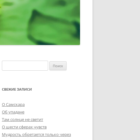
Найти:
СВЕЖИЕ ЗАПИСИ
О Самскара
Об упадане
Там солнце не светит
О шести сферах чувств
Мудрость обретается только через