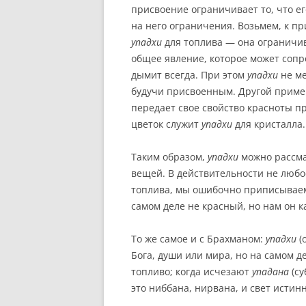
присвоение ограничивает то, что ег
на него ограничения. Возьмем, к пр
упадхи
для топлива — она ограничива
общее явление, которое может сопр
дымит всегда. При этом
упадхи
не ме
будучи присвоенным. Другой приме
передает свое свойство красноты п
цветок служит
упадхи
для кристалла.
Таким образом,
упадхи
можно рассма
вещей. В действительности не любо
топлива, мы ошибочно приписываем
самом деле не красный, но нам он 
То же самое и с Брахманом:
упадхи
(
Бога, души или мира, но на самом д
топливо; когда исчезают
упадана
(су
это ниббана, нирвана, и свет истин