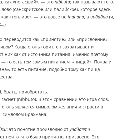
сь как «погасший», — это
nibbuto
; так называют того,
 Слово (санскритское или палийское), которое здесь
как «топливо», — это вовсе не
indhana
, а
upādāna
(и,
к…)
но переводится как «принятие» или «присвоение»;
ливом? Когда огонь горит, он захватывает и
от них как от источника питания; именно поэтому
я — то есть тем самым питанием, «пищей». Почва и
ана», то есть питание, подобно тому как пища
ества.
, брать, приобретать.
гаснет (nibbuto). В этом сравнении это игра слов,
 огонь является символом желания и страсти в
 — символом Брахмана.
дхи
; это понятие производно от
упадаяти
ет нечто, что было принятно, присвоено. Это